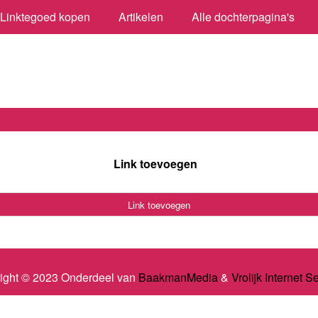
Linktegoed kopen
Artikelen
Alle dochterpagina's
Link toevoegen
Link toevoegen
ight © 2023 Onderdeel van
BaakmanMedia
&
Vrolijk Internet S